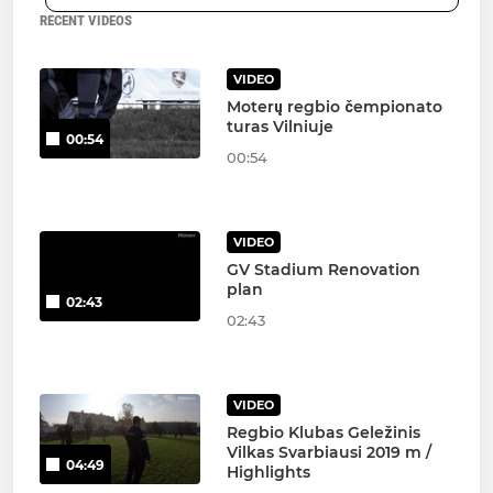
RECENT VIDEOS
VIDEO
Moterų regbio čempionato
turas Vilniuje
00:54
00:54
VIDEO
GV Stadium Renovation
plan
02:43
02:43
VIDEO
Regbio Klubas Geležinis
Vilkas Svarbiausi 2019 m /
04:49
Highlights