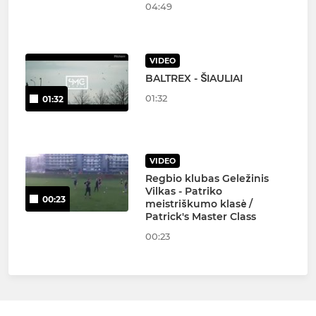
04:49
VIDEO
BALTREX - ŠIAULIAI
01:32
01:32
VIDEO
Regbio klubas Geležinis
Vilkas - Patriko
00:23
meistriškumo klasė /
Patrick's Master Class
00:23