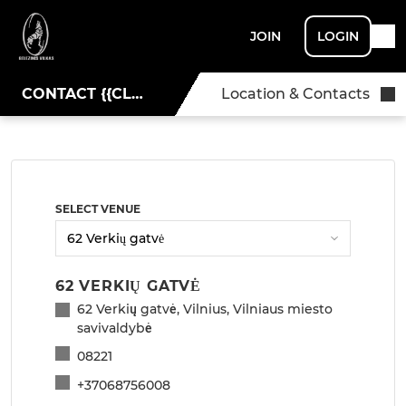
JOIN
LOGIN
CONTACT {{CLUBNAME}}
Location & Contacts
SELECT VENUE
62 VERKIŲ GATVĖ
62 Verkių gatvė, Vilnius, Vilniaus miesto
savivaldybė
08221
+37068756008