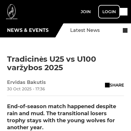
JOIN
LOGIN
NEWS & EVENTS
Latest News
Tradicinės U25 vs U100
varžybos 2025
Ervidas Bakutis
SHARE
30 Oct 2025 - 17:36
End-of-season match happened despite
rain and mud. The transitional losers
trophy stays with the young wolves for
another year.