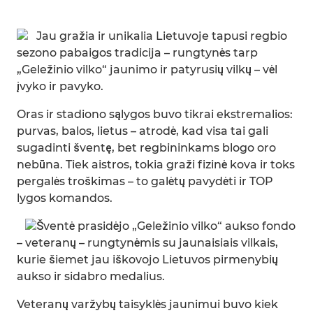
Jau gražia ir unikalia Lietuvoje tapusi regbio
sezono pabaigos tradicija – rungtynės tarp
„Geležinio vilko“ jaunimo ir patyrusių vilkų – vėl
įvyko ir pavyko.
Oras ir stadiono sąlygos buvo tikrai ekstremalios:
purvas, balos, lietus – atrodė, kad visa tai gali
sugadinti šventę, bet regbininkams blogo oro
nebūna. Tiek aistros, tokia graži fizinė kova ir toks
pergalės troškimas – to galėtų pavydėti ir TOP
lygos komandos.
Šventė prasidėjo „Geležinio vilko“ aukso fondo
– veteranų – rungtynėmis su jaunaisiais vilkais,
kurie šiemet jau iškovojo Lietuvos pirmenybių
aukso ir sidabro medalius.
Veteranų varžybų taisyklės jaunimui buvo kiek