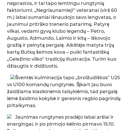
neįprastos, ir tai tapo lemtingu rungtynių
faktoriumi. „Negriaunamieji“ veteranai (virš 60
m.) labai sumaniai išnaudojo savo lengvatas, o
jaunimui pritrūko trenerio patarimų. Patyrę
vilkai, vedami gyvų klubo legendų – Petro,
Augusto, Admundo, Laimio ir kitų – iškovojo
gražią ir pelnytą pergalę. Aikštėje matyta trijų
kartų Butkų šeimos kova – puiki fantastiškų
„Geležinio vilko“ tradicijų iliustracija. Turim kuo
džiaugtis ir didžiuotis.
Šventės kulminacija tapo „brolžudiškos“ U25
vs U100 komandų rungtynės. Šįkart jau buvo
žaidžiama klasikinėmis taisyklėmis, tad pergalę
lėmė žaidimo kokybė ir geresnis regbio pagrindų
pritaikymas.
Jaunimas rungtynes pradėjo labai aršiai ir
energingai, ir po pirmojo kėlinio pirmavo 15:10.