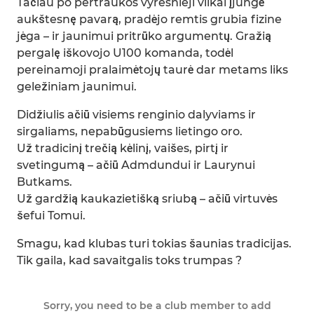
Tačiau po pertraukos vyresnieji vilkai įjungė
aukštesnę pavarą, pradėjo remtis grubia fizine
jėga – ir jaunimui pritrūko argumentų. Gražią
pergalę iškovojo U100 komanda, todėl
pereinamoji pralaimėtojų taurė dar metams liks
geležiniam jaunimui.
Didžiulis ačiū visiems renginio dalyviams ir
sirgaliams, nepabūgusiems lietingo oro.
Už tradicinį trečią kėlinį, vaišes, pirtį ir
svetingumą – ačiū Admdundui ir Laurynui
Butkams.
Už gardžią kaukazietišką sriubą – ačiū virtuvės
šefui Tomui.
Smagu, kad klubas turi tokias šaunias tradicijas.
Tik gaila, kad savaitgalis toks trumpas ?
Sorry, you need to be a club member to add