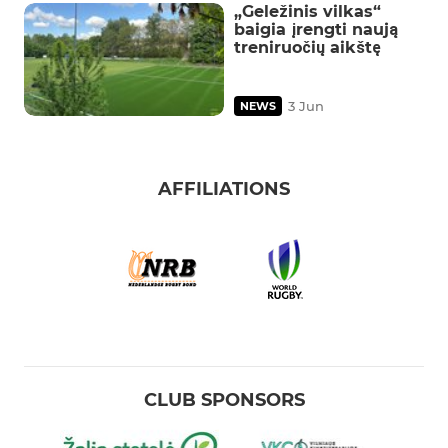
„Geležinis vilkas“
baigia įrengti naują
treniruočių aikštę
3 Jun
NEWS
AFFILIATIONS
CLUB SPONSORS