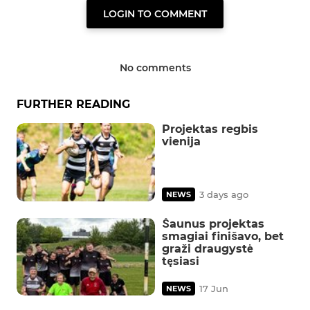
LOGIN TO COMMENT
No comments
FURTHER READING
Projektas regbis
vienija
3 days ago
NEWS
Šaunus projektas
smagiai finišavo, bet
graži draugystė
tęsiasi
17 Jun
NEWS