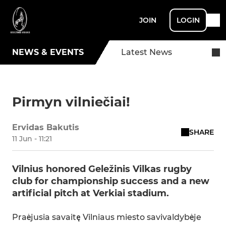
JOIN
LOGIN
NEWS & EVENTS
Latest News
Pirmyn vilniečiai!
Ervidas Bakutis
SHARE
11 Jun - 11:21
Vilnius honored Geležinis Vilkas rugby
club for championship success and a new
artificial pitch at Verkiai stadium.
Praėjusia savaitę Vilniaus miesto savivaldybėje