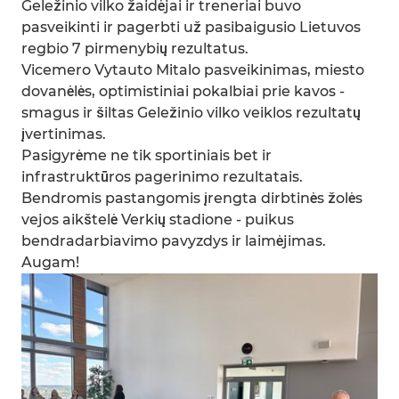
Geležinio vilko žaidėjai ir treneriai buvo
pasveikinti ir pagerbti už pasibaigusio Lietuvos
regbio 7 pirmenybių rezultatus.
Vicemero Vytauto Mitalo pasveikinimas, miesto
dovanėlės, optimistiniai pokalbiai prie kavos -
smagus ir šiltas Geležinio vilko veiklos rezultatų
įvertinimas.
Pasigyrėme ne tik sportiniais bet ir
infrastruktūros pagerinimo rezultatais.
Bendromis pastangomis įrengta dirbtinės žolės
vejos aikštelė Verkių stadione - puikus
bendradarbiavimo pavyzdys ir laimėjimas.
Augam!